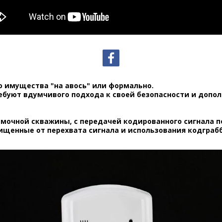
о имущества "на авось" или формально.
ебуют вдумчивого подхода к своей безопасности и доп
амочной скважины, с передачей кодированного сигнала 
щенные от перехвата сигнала и использования кодграбб