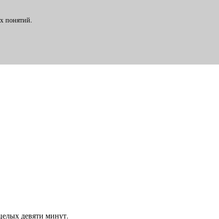
х понятий.
 целых девяти минут.