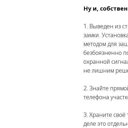
Ну и, собстве
1. Выведен из с
замки. Установк
методом для защ
безбоязненно по
охранной сигнал
не лишним реш
2. Знайте прямо
телефона участк
3. Храните своё
деле это отдель