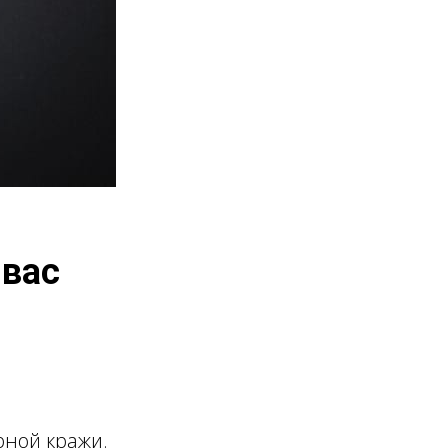
 вас
рной кражи.