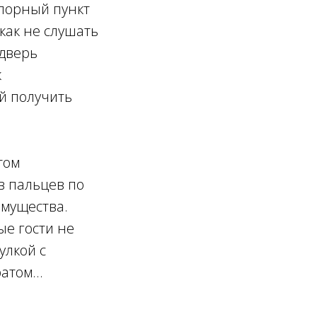
опорный пункт
 как не слушать
 дверь
к
ий получить
том
в пальцев по
имущества.
ые гости не
улкой с
том...