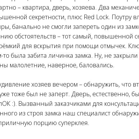
артно – квартира, дверь, хозяева. Два механиче
ышенной секретности, плюс Red Lock. Поутру в
иры, банально не смогли запереть один из замк
нию обстоятельств – тот самый, повышенной с
оёмкий для вскрытия при помощи отмычек. Клю
м-то была забита личинка замка. Ну, не закрыли
аны малолетние, наверное, баловались.
удивление хозяев вечером – обнаружить, что вт
уже тоже был не заперт. Дверь, естественно, бы
лОК :). Вызванный заказчиками для консультац
ного из строя замка наш специалист обнаружи
 приличную порцию суперклея.