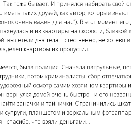
. Так тоже бывает. И принялся набирать свой 
 иметь таких друзей, как автор, которые знают
вонок очень важен для нас"). В этот момент его
ахнулась и из квартиры на скорости, близкой 
й, вылетели два тела. Естественно, не хотевш
ладелец квартиры их пропустил.
умеется, была полиция. Сначала патрульные, по
рудники, потом криминалисты, сбор отпечатко
 Судорожный осмотр самим хозяином квартиры 
 он вернулся домой очень быстро - и его незван
найти заначки и тайнички. Ограничились шкат
 супруги, планшетом и зеркальным фотоаппара
я - спасибо, что взяли деньгами...