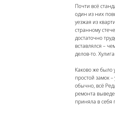
Почти всё станд
один из них пов
уезжая из кварт
странному стече
достаточно труд
вставлялся – че
делов-то. Хулиг
Каково же было 
простой замок – 
обычно, всё Ред
ремонта выведен
приняла в себя