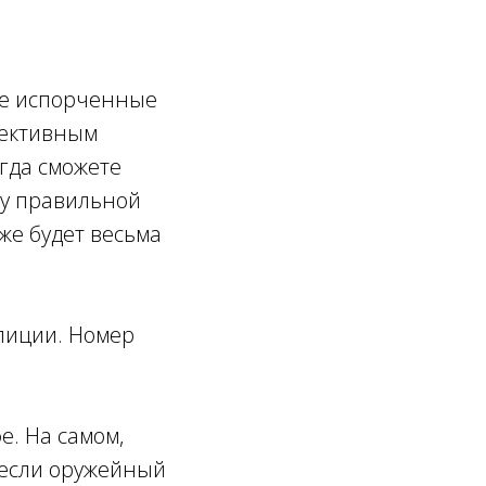
йте испорченные
фективным
огда сможете
ку правильной
же будет весьма
лиции. Номер
е. На самом,
 если оружейный