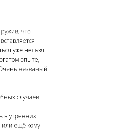
аружив, что
 вставляется –
ься уже нельзя.
огатом опыте,
. Очень незваный
бных случаев.
ть в утренних
, или ещё кому