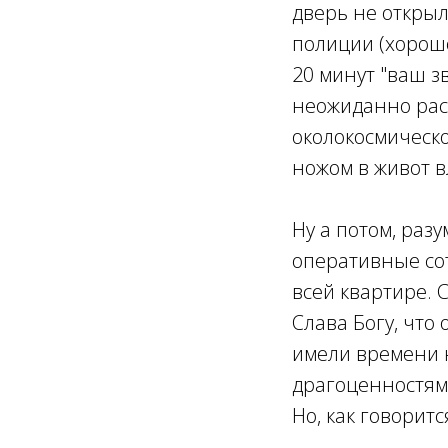
дверь не открыл
полиции (хорошо
20 минут "ваш з
неожиданно расп
околокосмическо
ножом в живот в
Ну а потом, раз
оперативные сот
всей квартире.
Слава Богу, что
имели времени 
драгоценностями
Но, как говоритс