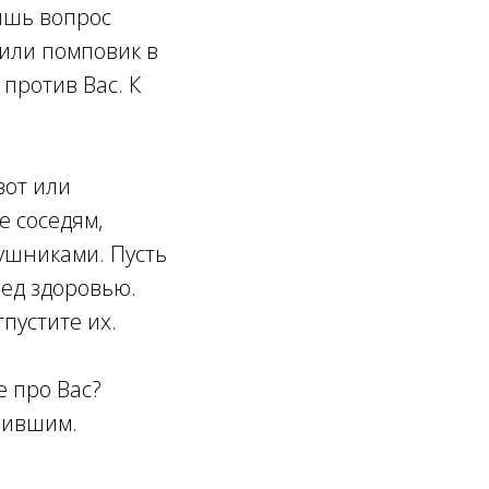
лишь вопрос
 или помповик в
 против Вас. К
вот или
е соседям,
ушниками. Пусть
ред здоровью.
пустите их.
не про Вас?
пившим.