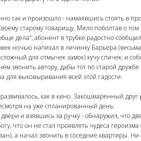
нно так и произошло - намаявшись стоять в про
своему старому товарищу. Мило поболтав о том и
обще дела", абонент в трубке радостно сообщил,
век ночью напихал в личинку Барьера (весьм
сложный для отмычек замок) кучу спичек, и соб
днём звонить автору, дабы тот по старой дружбе
а для выковыривания всей этой гадости.
 развивалось, как в кино. Закошмаренный друг
несмотря на уже спланированный день.
 двери и взявшись за ручку - обнаружил, что дв
Богу, что он не стал проявлять чудеса героизма
ан), а начал звонить в соседние квартиры. Ни 