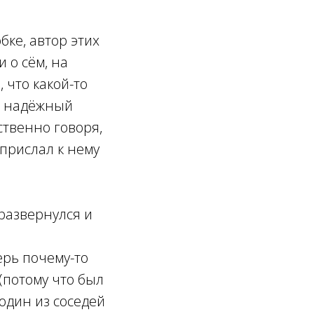
бке, автор этих
 о сём, на
 что какой-то
а надёжный
ственно говоря,
 прислал к нему
 развернулся и
ерь почему-то
 (потому что был
один из соседей