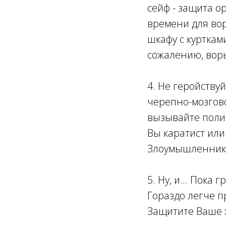
сейф - защита о
времени для вор
шкафу с курткам
сожалению, вор
4. Не геройству
черепно-мозгово
вызывайте полиц
Вы каратист или
Злоумышленники 
5. Ну, и... Пока 
Гораздо легче п
Защитите Ваше 