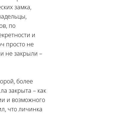
ских замка,
ладельцы,
ов, по
екретности и
ч просто не
 и не закрыли –
орой, более
ла закрыта – как
ии и возможного
л, что личинка